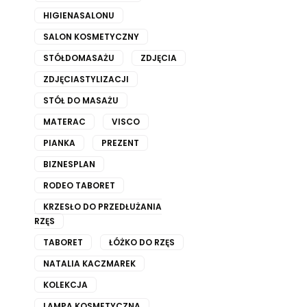
HIGIENASALONU
SALON KOSMETYCZNY
STÓŁDOMASAŻU
ZDJĘCIA
ZDJĘCIASTYLIZACJI
STÓŁ DO MASAŻU
MATERAC
VISCO
PIANKA
PREZENT
BIZNESPLAN
RODEO TABORET
KRZESŁO DO PRZEDŁUŻANIA
RZĘS
TABORET
ŁÓŻKO DO RZĘS
NATALIA KACZMAREK
KOLEKCJA
LAMPA KOSMETYCZNA