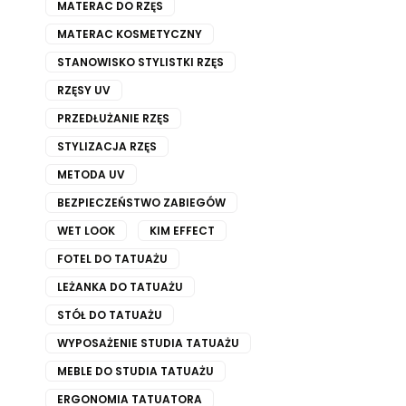
MATERAC DO RZĘS
MATERAC KOSMETYCZNY
STANOWISKO STYLISTKI RZĘS
RZĘSY UV
PRZEDŁUŻANIE RZĘS
STYLIZACJA RZĘS
METODA UV
BEZPIECZEŃSTWO ZABIEGÓW
WET LOOK
KIM EFFECT
FOTEL DO TATUAŻU
LEŻANKA DO TATUAŻU
STÓŁ DO TATUAŻU
WYPOSAŻENIE STUDIA TATUAŻU
MEBLE DO STUDIA TATUAŻU
ERGONOMIA TATUATORA