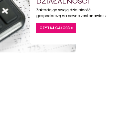
DZIAŁALNOŚCI
GOSPODARCZEJ -
Zakładając swoją działalność
gospodarczą na pewno zastanawiasz
JAKIE MAM
się skąd wziąć środki na zakup sprzętu i
MOŻLIWOŚCI W
umeblowanie lokalu?
CZYTAJ CAŁOŚĆ »
2022?