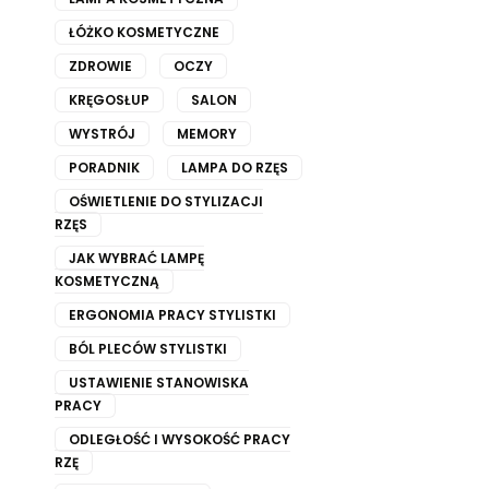
ŁÓŻKO KOSMETYCZNE
ZDROWIE
OCZY
KRĘGOSŁUP
SALON
WYSTRÓJ
MEMORY
PORADNIK
LAMPA DO RZĘS
OŚWIETLENIE DO STYLIZACJI
RZĘS
JAK WYBRAĆ LAMPĘ
KOSMETYCZNĄ
ERGONOMIA PRACY STYLISTKI
BÓL PLECÓW STYLISTKI
USTAWIENIE STANOWISKA
PRACY
ODLEGŁOŚĆ I WYSOKOŚĆ PRACY
RZĘ