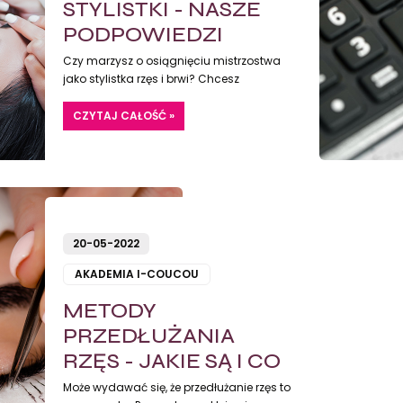
STYLISTKI - NASZE
PODPOWIEDZI
Czy marzysz o osiągnięciu mistrzostwa
jako stylistka rzęs i brwi? Chcesz
dowiedzieć się, jakie
kluczowe nawyki
mogą poprawić nie tylko jakość Twoich
CZYTAJ CAŁOŚĆ »
usług, ale także relacje z Twoimi
Klientkami? Razem z Monika Grzelak
dzielimy się ekspercką wiedzą na ten
temat.
20-05-2022
AKADEMIA I-COUCOU
METODY
PRZEDŁUŻANIA
RZĘS - JAKIE SĄ I CO
POWINNAM O NICH
Może wydawać się, że przedłużanie rzęs to