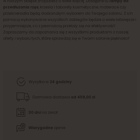
w naszym sklepie znajdziesz o wiele więcej. Dostępne tu
lampy do
przedłużania rzęs
, krzesła i taborety kosmetyczne, materace czy
prześcieradła będą doskonałym wyborem do Twojego salonu. Z ich
pomocą wykonywanie wszystkich zabiegów będzie o wiele łatwiejsze i
przyjemniejsze, co z pewnością przełoży się na efektywność!
Zapraszamy do zapoznania się z wszystkimi produktami z naszej
oferty i wyboru tych, które sprawdzą się w Twoim salonie piękności!
Wysyłka w
24 godziny
Darmowa dostawa
od 459,00 zł
30 dni
na zwrot
Wiarygodne
opinie