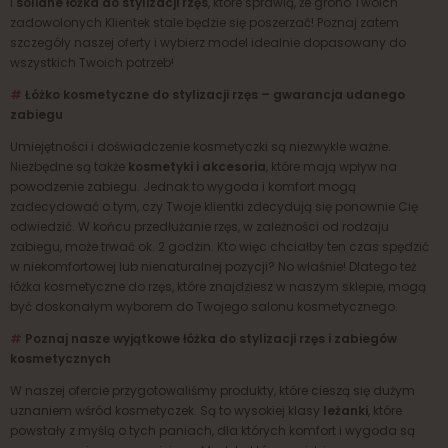
i
solidne łóżka do stylizacji rzęs
, które sprawią, że grono Twoich
zadowolonych Klientek stale będzie się poszerzać! Poznaj zatem
szczegóły naszej oferty i wybierz model idealnie dopasowany do
wszystkich Twoich potrzeb!
#
Łóżko kosmetyczne do stylizacji rzęs – gwarancja udanego
zabiegu
Umiejętności i doświadczenie kosmetyczki są niezwykle ważne.
Niezbędne są także
kosmetyki i akcesoria
, które mają wpływ na
powodzenie zabiegu. Jednak to wygoda i komfort mogą
zadecydować o tym, czy Twoje klientki zdecydują się ponownie Cię
odwiedzić. W końcu przedłużanie rzęs, w zależności od rodzaju
zabiegu, może trwać ok. 2 godzin. Kto więc chciałby ten czas spędzić
w niekomfortowej lub nienaturalnej pozycji? No właśnie! Dlatego też
łóżka kosmetyczne do rzęs, które znajdziesz w naszym sklepie, mogą
być doskonałym wyborem do Twojego salonu kosmetycznego.
#
Poznaj nasze wyjątkowe łóżka do stylizacji rzęs i zabiegów
kosmetycznych
W naszej ofercie przygotowaliśmy produkty, które cieszą się dużym
uznaniem wśród kosmetyczek. Są to wysokiej klasy
leżanki
, które
powstały z myślą o tych paniach, dla których komfort i wygoda są