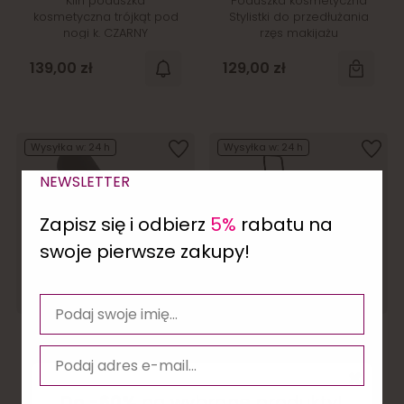
Klin poduszka
Poduszka kosmetyczna
kosmetyczna trójkąt pod
Stylistki do przedłużania
nogi k. CZARNY
rzęs makijażu
permanentnego CZARNA
139,00 zł
129,00 zł
Wysyłka w:
24 h
Wysyłka w:
24 h
NEWSLETTER
Zapisz się i odbierz
5%
rabatu na
swoje pierwsze zakupy!
Wałek kosmetyczna rolka
Wózek transportowy do
pod nogi k. CZARNY
łóżek kosmetycznych,
×
składany
Do -60%
na wybrane produkty!