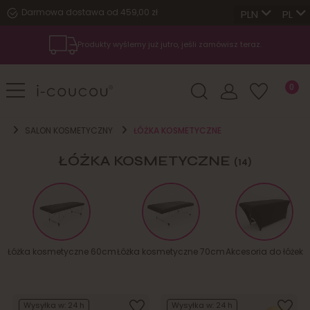
Darmowa dostawa od 459,00 zł
PL
Produkty wyślemy już jutro, jeśli zamówisz teraz.
SALON KOSMETYCZNY
ŁÓŻKA KOSMETYCZNE
ŁÓŻKA KOSMETYCZNE
(14)
Łóżka kosmetyczne 60cm
Łóżka kosmetyczne 70cm
Akcesoria do łóżek
Wysyłka w:
24 h
Wysyłka w:
24 h