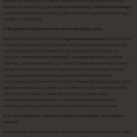
zawsze na pierwszym miejscu. Modele, które znajdziesz w naszym
sklepie, charakteryzują się
solidną konstrukcją z drewna bukowego
,
zaś obicie powstaje z ekoskóry, czyli materiału niezwykle odpornego
na płyny i detergenty.
#
Wygoda i bezpieczeństwo w atrakcyjnej cenie
Nasze łóżka kosmetyczne mają
regulowaną wysokość
, dzięki czemu
możesz dostosować ten parametr do swojego wzrostu, upodobań
oraz indywidualnych preferencji. Ich ciężar jest na tyle duży, że
zapewnia
maksymalną stabilność i bezpieczeństwo
w trakcie
zabiegu. Jednocześnie masz możliwość bezproblemowego złożenia
sprzętu w niewielką walizkę. Z tego powodu zabierzesz go ze sobą
wszędzie, a wykonanie zabiegu w domu klientki nie będzie
najmniejszym problemem! W naszym sklepie oferujemy sprzęty, które
są łatwe w obsłudze, a złożenie i rozłożenie ich jest niezwykle proste!
Jest to zatem idealny mebel dla tych, którzy cenią sobie
nieskomplikowane rozwiązania. Wiele atutów w połączeniu z
atrakcyjną ceną sprawia, że jest to produkt, który musisz mieć!
#
U nas znajdziesz wszystko, czego potrzebujesz do swojego
salonu!
Mimo że łóżka do stylizacji rzęs stanowią ważny element naszej oferty,