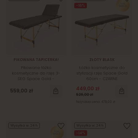
-16%
PIKOWANA TAPICERKA!
ZŁOTY BLASK
Pikowane łóżko
Łóżko kosmetyczne do
kosmetyczne do rzęs 3-
stylizacji rzęs Space Gold
SEG Space Gold -
60cm - CZARNE
CZARNE
449,00 zł
559,00 zł
529,00 zł
Najniższa cena:
479,00 zł
Wysyłka w:
24 h
Wysyłka w:
24 h
-14%