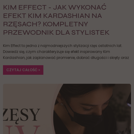
KIM EFFECT - JAK WYKONAĆ
EFEKT KIM KARDASHIAN NA
RZĘSACH? KOMPLETNY
PRZEWODNIK DLA STYLISTEK
Kim Effect to jedna z najmodniejszych stylizacji rzęs ostatnich lat.
Dowiedz się, czym charakteryzuje się efekt inspirowany Kim
Kardashian, jak zaplanować promienie, dobrać długości i skręty oraz
jakich błędów unikać podczas wykonywania tej teksurowanej
stylizacji.
CZYTAJ CAŁOŚĆ »