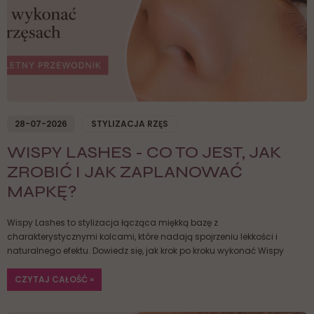
28-07-2026
STYLIZACJA RZĘS
WISPY LASHES - CO TO JEST, JAK
ZROBIĆ I JAK ZAPLANOWAĆ
MAPKĘ?
Wispy Lashes to stylizacja łącząca miękką bazę z
charakterystycznymi kolcami, które nadają spojrzeniu lekkości i
naturalnego efektu. Dowiedz się, jak krok po kroku wykonać Wispy
Lashes, dobrać odpowiednią mapkę oraz uniknąć najczęstszych
błędów.
CZYTAJ CAŁOŚĆ »