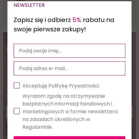
NEWSLETTER
Wiarygodne
opinie
Zapisz się i odbierz
5%
rabatu na
swoje pierwsze zakupy!
NEWSLETTER
Zapisz się i pobierz darmowy e-book "Co warto
wiedzieć przed otwarciem Salonu Stylizacji Rzęs w
2025 roku?" Podaj swój adres e-mail, jeżeli chcesz
Akceptuję Politykę Prywatności.
otrzymywać informacje o nowościach i
promocjach.
Wyrażam zgodę na otrzymywanie
bezpłatnych informacji handlowych i
marketingowych w formie newslettera
na zasadach określonych w
Twoje dane będą przetwarzane zgodnie z naszą
polityką prywatności
Regulaminie.