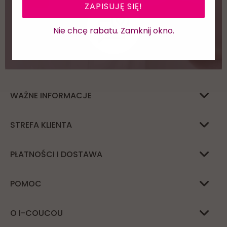
ZAPISUJĘ SIĘ!
Nie chcę rabatu. Zamknij okno.
WAŻNE INFORMACJE
STREFA KLIENTA
PŁATNOŚCI I DOSTAWA
POMOC
O I-COUCOU