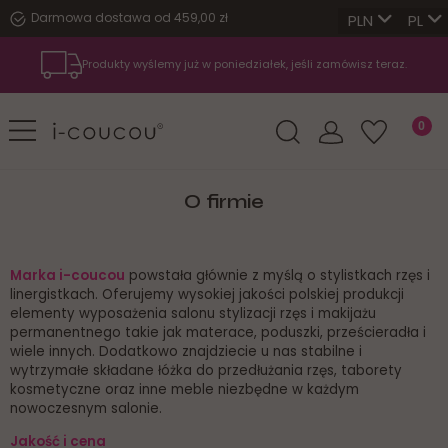
Darmowa dostawa od 459,00 zł
PL
Produkty wyślemy już w poniedziałek, jeśli zamówisz teraz.
O firmie
Marka i-coucou
powstała głównie z myślą o stylistkach rzęs i
linergistkach. Oferujemy wysokiej jakości polskiej produkcji
elementy wyposażenia salonu stylizacji rzęs i makijażu
permanentnego takie jak materace, poduszki, prześcieradła i
wiele innych. Dodatkowo znajdziecie u nas stabilne i
wytrzymałe składane łóżka do przedłużania rzęs, taborety
kosmetyczne oraz inne meble niezbędne w każdym
nowoczesnym salonie.
Jakość i cena