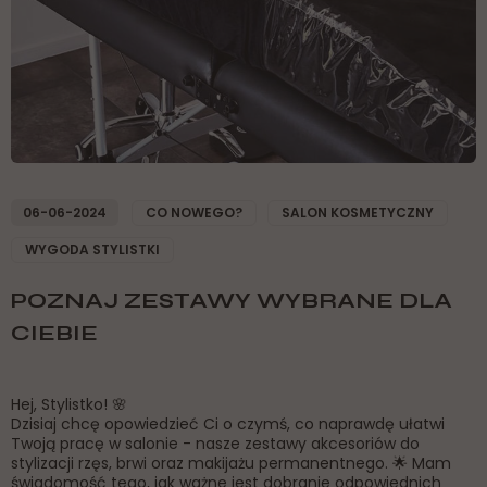
06-06-2024
CO NOWEGO?
SALON KOSMETYCZNY
WYGODA STYLISTKI
POZNAJ ZESTAWY WYBRANE DLA
CIEBIE
Hej, Stylistko! 🌸
Dzisiaj chcę opowiedzieć Ci o czymś, co naprawdę ułatwi
Twoją pracę w salonie - nasze zestawy akcesoriów do
stylizacji rzęs, brwi oraz makijażu permanentnego. 🌟 Mam
świadomość tego, jak ważne jest dobranie odpowiednich