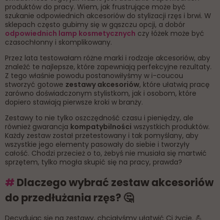
produktów do pracy. Wiem, jak frustrujące może być
szukanie odpowiednich akcesoriów do stylizacji rzęs i brwi. W
sklepach często gubimy się w gąszczu opcji, a dobór
odpowiednich lamp kosmetycznych
czy łóżek może być
czasochłonny i skomplikowany.
Przez lata testowałam różne marki i rodzaje akcesoriów, aby
znaleźć te najlepsze, które zapewniają perfekcyjne rezultaty.
Z tego właśnie powodu postanowiłyśmy w i-coucou
stworzyć gotowe
zestawy akcesoriów
, które ułatwią pracę
zarówno doświadczonym stylistkom, jak i osobom, które
dopiero stawiają pierwsze kroki w branży.
Zestawy to nie tylko oszczędność czasu i pieniędzy, ale
również gwarancja
kompatybilności
wszystkich produktów.
Każdy zestaw został przetestowany i tak pomyślany, aby
wszystkie jego elementy pasowały do siebie i tworzyły
całość. Chodzi przecież o to, żebyś nie musiała się martwić
sprzętem, tylko mogła skupić się na pracy, prawda?
#
Dlaczego wybrać zestaw akcesoriów
do przedłużania rzęs? 🤔
Decydując się na zestawy, chciałyśmy ułatwić Ci życie. 💪