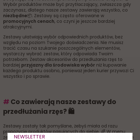
Wybór produktów może być przytłaczający, zwłaszcza gdy
zaczynasz, dlatego nasze zestawy zawierają wszystko, co
niezbędne
📦. Zestawy są często oferowane w
promocyjnych cenach
, co czyni je jeszcze bardziej
atrakcyjnymi.
Zestawy ułatwiają wybór odpowiednich produktów, bez
względu na poziom Twojego doświadczenia. Nie musisz
tracić czasu na szukanie poszczególnych elementów,
wystarczy wybrać zestaw, który odpowiada Twoim
potrzebom. Zestaw akcesoriów do przedłużania rzęs to
bardziej
przyjazny dla środowiska wybór
niż kupowanie
każdego produktu osobno, ponieważ jeden kurier przywozi Ci
wszystko i po sprawie.
#
Co zawierają nasze zestawy do
przedłużania rzęs? 🛍️
Zestawy zostały tak pomyślane, żebyś miała od razu
propozycję produktów pasujących do siebie. 🌈 W menu
NEWSLETTER
zestawów znajdziesz wszystkie nasze propozycje podzielone