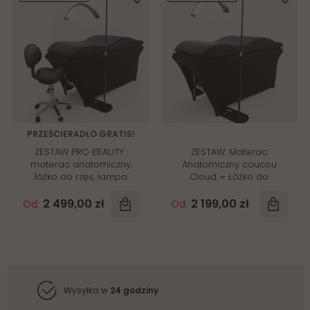
PRZEŚCIERADŁO GRATIS!
ZESTAW PRO BEAUTY :
ZESTAW: Materac
materac anatomiczny,
Anatomiczny coucou
łóżko do rzęs, lampa
Cloud + Łóżko do
kosmetyczna, taboret,
przedłużania rzęs +
prześcieradło
Lampa kosmetyczna POL
2 499,00 zł
2 199,00 zł
Od:
Od:
Moon + prześcieradło
Wysyłka w
24 godziny