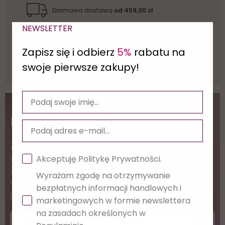
Darmowa dostawa
od 459,00 zł
NEWSLETTER
30 dni
na zwrot
Zapisz się i odbierz
5%
rabatu na
Wiarygodne
opinie
swoje pierwsze zakupy!
NEWSLETTER
Zapisz się i pobierz darmowy e-book "Co warto
wiedzieć przed otwarciem Salonu Stylizacji Rzęs w
Akceptuję Politykę Prywatności.
2025 roku?" Podaj swój adres e-mail, jeżeli chcesz
Wyrażam zgodę na otrzymywanie
otrzymywać informacje o nowościach i
bezpłatnych informacji handlowych i
promocjach.
marketingowych w formie newslettera
na zasadach określonych w