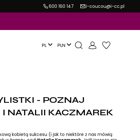
600 160 147
i-coucou@i-cc.pl
PL
YLISTKI - POZNAJ
I NATALII KACZMAREK
kową kobietą sukcesu (i jak to niektóre z nas mówią
k w branży, czyli
Natalią Kaczmarek
. Jeśli jeszcze nie