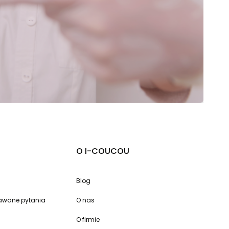
O I-COUCOU
Blog
dawane pytania
O nas
O firmie