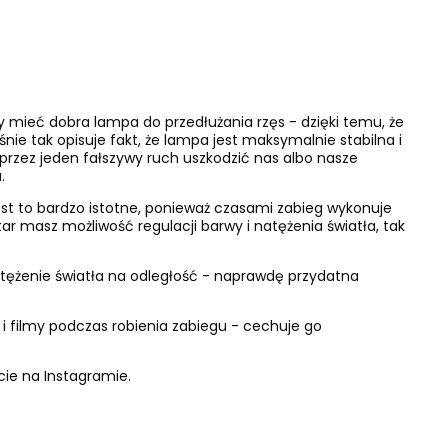
y mieć dobra lampa do przedłużania rzęs - dzięki temu, że
aśnie tak opisuje fakt, że lampa jest maksymalnie stabilna i
e przez jeden fałszywy ruch uszkodzić nas albo nasze
a
.
jest to bardzo istotne, ponieważ czasami zabieg wykonuje
ar masz możliwość regulacji barwy i natężenia światła, tak
atężenie światła na odległość - naprawdę przydatna
i filmy podczas robienia zabiegu - cechuje go
cie na Instagramie
.