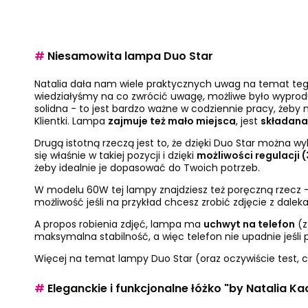
#
Niesamowita lampa Duo Star
Natalia dała nam wiele praktycznych uwag na temat tego,
wiedziałyśmy na co zwrócić uwagę, możliwe było wypro
solidna - to jest bardzo ważne w codziennie pracy, żeby 
Klientki. Lampa
zajmuje też mało miejsca
, jest
składana
Drugą istotną rzeczą jest to, że dzięki Duo Star można w
się właśnie w takiej pozycji i dzięki
możliwości regulacji 
żeby idealnie je dopasować do Twoich potrzeb.
W modelu 60W tej lampy znajdziesz też poręczną rzecz 
możliwość jeśli na przykład chcesz zrobić zdjęcie z daleka
A propos robienia zdjęć, lampa ma
uchwyt na telefon
(z
maksymalna stabilność, a więc telefon nie upadnie jeśl
Więcej na temat lampy Duo Star (oraz oczywiście test,
#
Eleganckie i funkcjonalne łóżko "by Natalia K