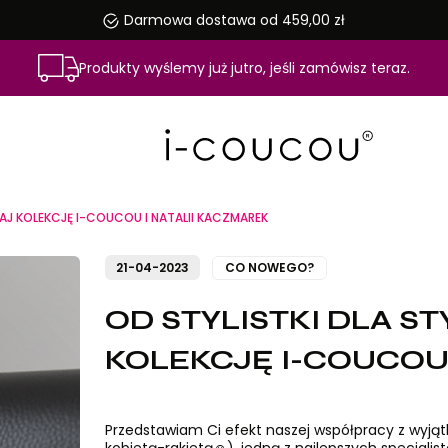
Darmowa dostawa od 459,00 zł
Produkty wyślemy już jutro, jeśli zamówisz teraz.
ZNAJ KOLEKCJĘ I-COUCOU I NATALII KACZMAREK
21-04-2023
CO NOWEGO?
OD STYLISTKI DLA ST
KOLEKCJĘ I-COUCOU 
Przedstawiam Ci efekt naszej współpracy z wyjąt
kobietą-rakietą☺), jedną z najlepszych specjaliste