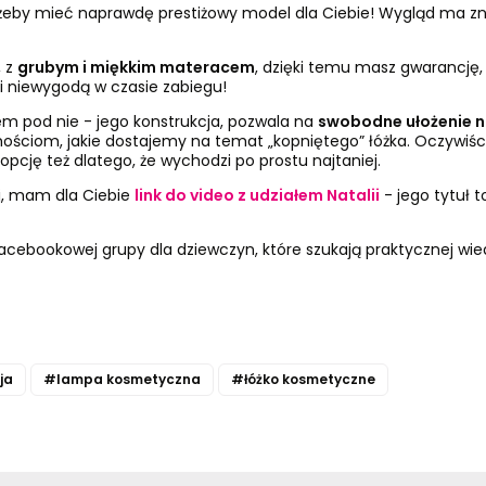
 żeby mieć naprawdę prestiżowy model dla Ciebie! Wygląd ma 
, z
grubym i miękkim materacem
, dzięki temu masz gwarancję,
 i niewygodą w czasie zabiegu!
em pod nie - jego konstrukcja, pozwala na
swobodne ułożenie n
mościom, jakie dostajemy na temat „kopniętego” łóżka. Oczywiści
opcję też dlatego, że wychodzi po prostu najtaniej.
ej, mam dla Ciebie
link do video z udziałem Natalii
- jego tytuł t
facebookowej grupy
dla dziewczyn, które szukają praktycznej wie
ja
#lampa kosmetyczna
#łóżko kosmetyczne