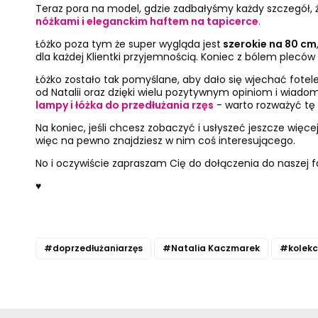
Teraz pora na model, gdzie zadbałyśmy każdy szczegół,
nóżkami i eleganckim haftem na tapicerce
.
Łóżko poza tym że super wygląda jest
szerokie na 80 cm
dla każdej Klientki przyjemnością. Koniec z bólem pleców
Łóżko zostało tak pomyślane, aby dało się wjechać fotel
od Natalii oraz dzięki wielu pozytywnym opiniom i wiado
lampy i łóżka do przedłużania rzęs
- warto rozważyć tę 
Na koniec, jeśli chcesz zobaczyć i usłyszeć jeszcze więc
więc na pewno znajdziesz w nim coś interesującego.
No i oczywiście zapraszam Cię do dołączenia do
naszej 
♥
#doprzedłużaniarzęs
#Natalia Kaczmarek
#kolekc