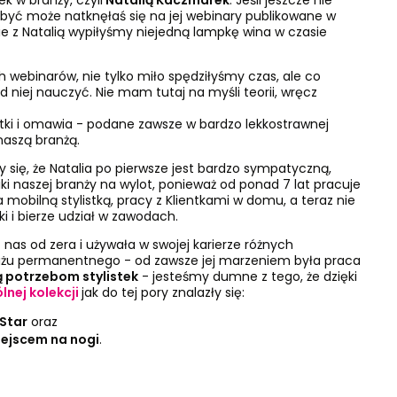
a, być może natknęłaś się na jej webinary publikowane w
 z Natalią wypiłyśmy niejedną lampkę wina w czasie
ch webinarów, nie tylko miło spędziłyśmy czas, ale co
 niej nauczyć. Nie mam tutaj na myśli teorii, wręcz
tki i omawia - podane zawsze w bardzo lekkostrawnej
naszą branżą.
ły się, że Natalia po pierwsze jest bardzo sympatyczną,
iki naszej branży na wylot, ponieważ od ponad 7 lat pracuje
ia mobilną stylistką, pracy z Klientkami w domu, a teraz nie
tki i bierze udział w zawodach.
z nas od zera i używała w swojej karierze różnych
ijażu permanentnego - od zawsze jej marzeniem była praca
 potrzebom stylistek
- jesteśmy dumne z tego, że dzięki
lnej kolekcji
jak do tej pory znalazły się:
Star
oraz
iejscem na nogi
.