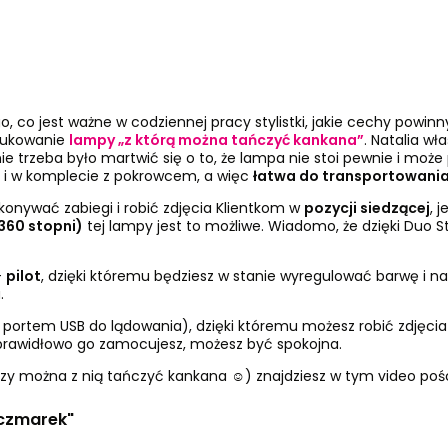
 co jest ważne w codziennej pracy stylistki, jakie cechy powinn
dukowanie
lampy „z którą można tańczyć kankana”
. Natalia wł
nie trzeba było martwić się o to, że lampa nie stoi pewnie i moż
i w komplecie z pokrowcem, a więc
łatwa do transportowani
ykonywać zabiegi i robić zdjęcia Klientkom w
pozycji siedzącej
, 
(360 stopni)
tej lampy jest to możliwe. Wiadomo, że dzięki Duo St
-
pilot
, dzięki któremu będziesz w stanie wyregulować barwę i n
.
 portem USB do lądowania), dzięki któremu możesz robić zdjęcia 
i prawidłowo go zamocujesz, możesz być spokojna.
 czy można z nią tańczyć kankana ☺) znajdziesz w tym
video poś
aczmarek"