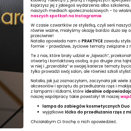
kojarzysz jej z jakiegoś wydarzenia albo szkoleni
naszych mediach społecznościowych - to właśnie
naszych spotkań na Instagramie
.
W czasie czwartków ze stylistką, czyli serii naszy
równie ważne, miałyśmy okazję bardzo dużo się od
przeciwnie!
Natalia opowiada nam o
PRAKTYCE
zawodu stylis
formie - prawdziwe, życiowe tematy związane z 
Te z nas, które brały udział w „lajwach”, przekona
otwartą i kontaktową osobą, a po drugie zna tajn
w niej i „przerobiła” w swojej karierze tematy byc
tylko prowadzi swój salon, ale również szkoli stylis
Natalia, jak już zaznaczyłam, zaczynała jak wiele 
akcesoriów i sprzętu do przedłużania rzęs i mak
z lampami i łóżkami, które
idealnie odpowiadają
naszej współpracy takie powstały! W naszej
wspó
lampa do zabiegów kosmetycznych Duo 
wyjątkowe
łóżko do przedłużania rzęs z m
Chciałabym Ci trochę o nich opowiedzieć.