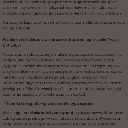
estetykę. Nasza oferta obejmuje różne rodzaje prześcieradeł, które
doskonale sprawdzą się na łóżkach kosmetycznych i stołach do
masażu, zapewniając komfort zarówno klientom, jak i pracownikom.
Pamiętaj, że kupując w naszym sklepie, masz możliwość zwrotu towaru
w ciągu
30 dni
*.
Wybierz prześcieradło wielorazowe, które najlepiej spełni Twoje
potrzeby!
Prześcieradło z elastycznego materiału typu expand, z wycięciem na
nogi, to idealne rozwiązanie dla salonów kosmetycznych, gdzie
wygoda i funkcjonalność są kluczowe. Wykonane z przyjemnego w
dotyku materiału, estetycznie obszyte na całym obwodzie, zapewnia
nie tylko komfort, ale także elegancki wygląd. Dzięki punktom
unieruchamiającym i szerokiej gumce, pokrycie jest stabilne i dobrze
przylega do łóżka. Co więcej, prześcieradło jest dobrze kryjące, dzięki
czemu nie prześwituje nawet na białych łóżkach.
#
Komfort i wygoda – prześcieradło typu expand
Wybierając
prześcieradło typu expand
, zyskujesz pewność, że każdy
zabieg będzie przebiegał w komfortowych warunkach. Wycięcie na
nogi pozwala na wygodne wykonywanie zabiegów, a elastyczny