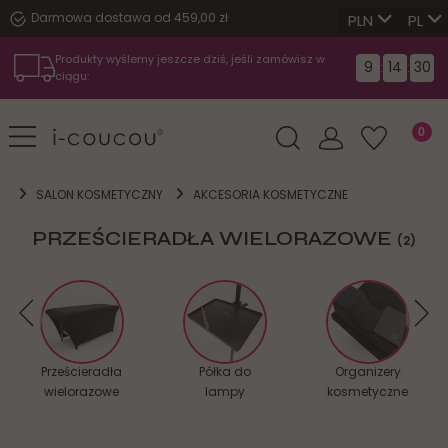
Darmowa dostawa od 459,00 zł
PL
Produkty wyślemy jeszcze dziś, jeśli zamówisz w
9
14
29
:
:
ciągu:
SALON KOSMETYCZNY
AKCESORIA KOSMETYCZNE
PRZEŚCIERADŁA WIELORAZOWE
(2)
Prześcieradła
Półka do
Organizery
wielorazowe
lampy
kosmetyczne