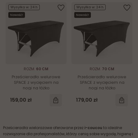
Wysyłka w:
24 h
Wysyłka w:
24 h
Nowość!
Nowość!
ROZM.
60 CM
ROZM.
70 CM
Prześcieradło welurowe
Prześcieradło welurowe
SPACE z wycięciem na
SPACE z wycięciem na
nogi na łóżko
nogi na łóżko
kosmetyczne 60 cm
kosmetyczne 70 cm
159,00 zł
179,00 zł
Prześcieradła wielorazowe oferowane przez
i-coucou
to idealne
rozwiązanie dla profesjonalistów, którzy cenią sobie wygodę, higienę i