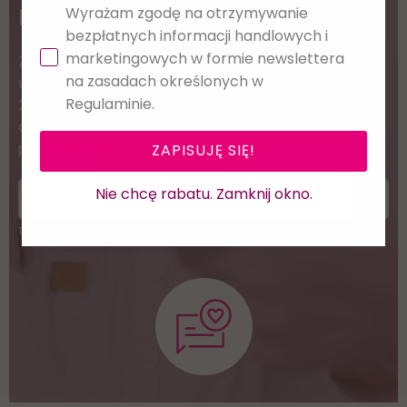
NEWSLETTER
Wyrażam zgodę na otrzymywanie
bezpłatnych informacji handlowych i
marketingowych w formie newslettera
Zapisz się i pobierz darmowy e-book "Co warto
na zasadach określonych w
wiedzieć przed otwarciem Salonu Stylizacji Rzęs w
Regulaminie.
2025 roku?" Podaj swój adres e-mail, jeżeli chcesz
otrzymywać informacje o nowościach i
promocjach.
ZAPISUJĘ SIĘ!
Nie chcę rabatu. Zamknij okno.
Twoje dane będą przetwarzane zgodnie z naszą
polityką prywatności