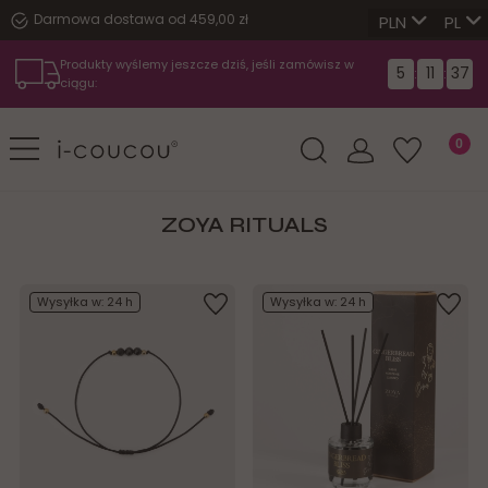
Darmowa dostawa od 459,00 zł
PL
Produkty wyślemy jeszcze dziś, jeśli zamówisz w
5
11
37
:
:
ciągu:
ZOYA RITUALS
Wysyłka w:
24 h
Wysyłka w:
24 h