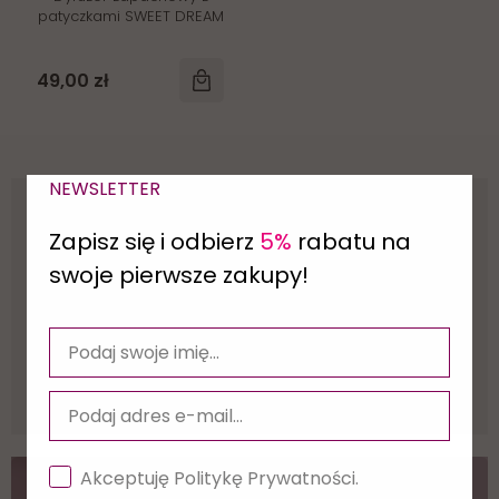
patyczkami SWEET DREAM
49,00 zł
NEWSLETTER
Wysyłka w
24 godziny
Zapisz się i odbierz
5%
rabatu na
swoje pierwsze zakupy!
Darmowa dostawa
od 459,00 zł
30 dni
na zwrot
Wiarygodne
opinie
Akceptuję Politykę Prywatności.