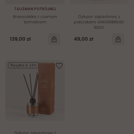
TALIZMAN POTRÓJNEJ
OCHRONY
Bransoletka z czarnym
Dyfuzor zapachowy z
turmalinem
patyczkami GINGERBREAD
BLISS
139,00 zł
49,00 zł
Wysyłka w:
24 h
Dyfuzor zapachowy z