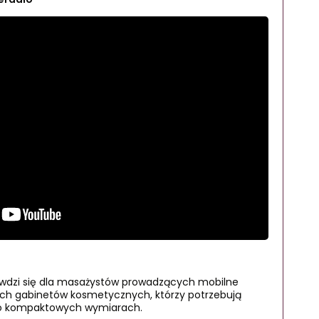
rawdzi się dla masażystów prowadzących mobilne
łych gabinetów kosmetycznych, którzy potrzebują
 o kompaktowych wymiarach.