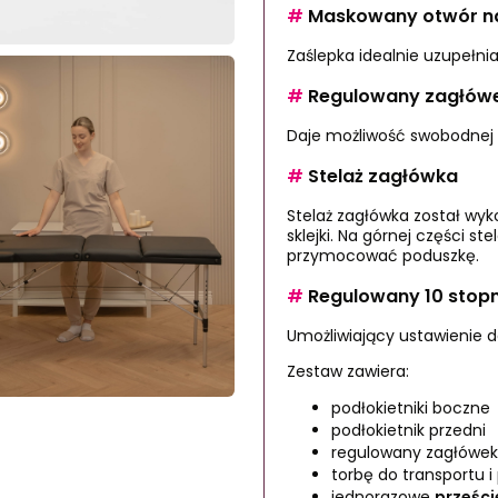
#
Maskowany otwór n
Zaślepka idealnie uzupełni
#
Regulowany zagłów
Daje możliwość swobodnej k
#
Stelaż zagłówka
Stelaż zagłówka został wyk
sklejki. Na górnej części s
przymocować poduszkę.
#
Regulowany 10 stop
Umożliwiający ustawienie do
Zestaw zawiera:
podłokietniki boczne
podłokietnik przedni
regulowany zagłówe
torbę do transportu 
jednorazowe
prześci