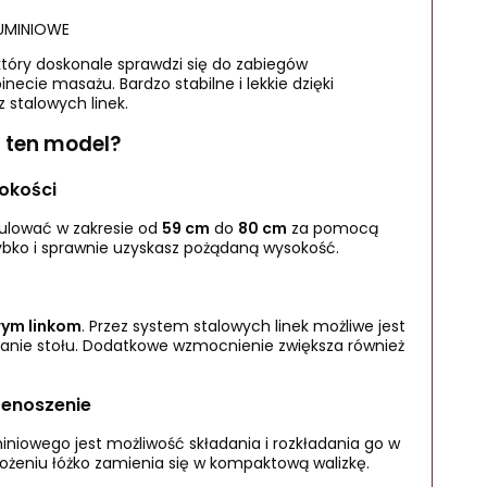
UMINIOWE
tóry doskonale sprawdzi się do zabiegów
ecie masażu. Bardzo stabilne i lekkie dzięki
z stalowych linek.
a ten model?
okości
ulować w zakresie od
59 cm
do
80 cm
za pomocą
zybko i sprawnie uzyskasz pożądaną wysokość.
wym linkom
. Przez system stalowych linek możliwe jest
adanie stołu. Dodatkowe wzmocnienie zwiększa również
zenoszenie
niowego jest możliwość składania i rozkładania go w
złożeniu łóżko zamienia się w kompaktową walizkę.