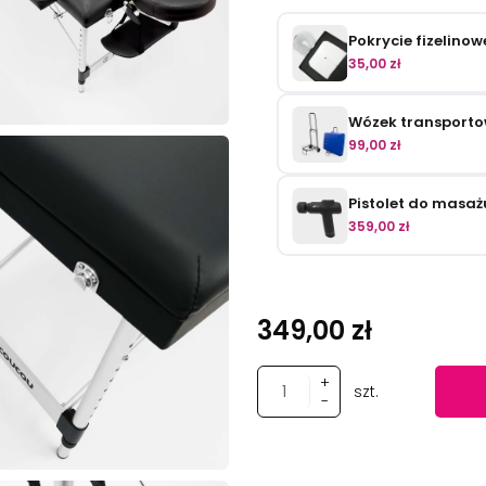
Pokrycie fizelino
35,00 zł
Wózek transporto
99,00 zł
Pistolet do masażu
359,00 zł
349,00 zł
+
szt.
-