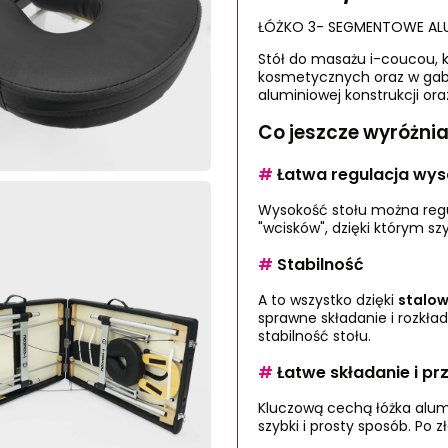
ŁÓŻKO 3- SEGMENTOWE AL
Stół do masażu i-coucou, k
kosmetycznych oraz w gabin
aluminiowej konstrukcji ora
Co jeszcze wyróżni
#
Łatwa regulacja wys
Wysokość stołu można reg
"wcisków", dzięki którym s
#
Stabilność
A to wszystko dzięki
stalo
sprawne składanie i rozkł
stabilność stołu.
#
Łatwe składanie i pr
Kluczową cechą łóżka alumi
szybki i prosty sposób. Po 