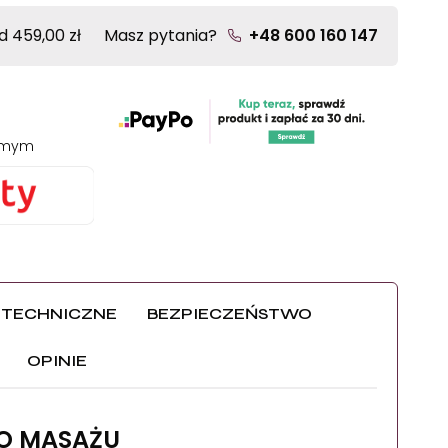
 459,00 zł
Masz pytania?
+48 600 160 147
jomym
 TECHNICZNE
BEZPIECZEŃSTWO
OPINIE
CENA NIE ZAWIERA MOŻLIWYCH
DODATKÓW KOSZTÓW
DO MASAŻU