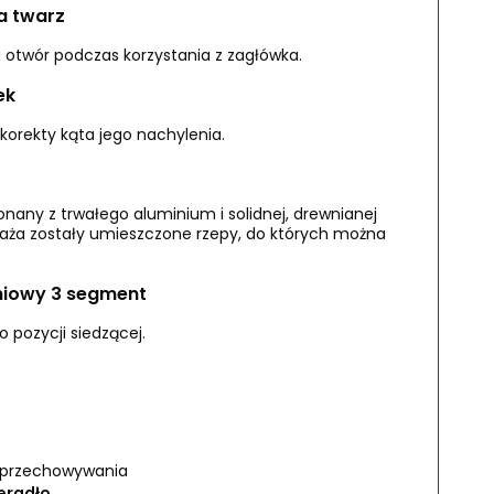
a twarz
a otwór podczas korzystania z zagłówka.
ek
orekty kąta jego nachylenia.
onany z trwałego aluminium i solidnej, drewnianej
telaża zostały umieszczone rzepy, do których można
niowy 3 segment
 pozycji siedzącej.
k
i przechowywania
eradło