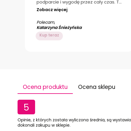
ji
podparcie i wygodę przez cały czas. To
absolutny must-have
dla każdego,
Zobacz więcej
kto ceni sobie relaks na najwyższym
Polecam,
poziomie!
Katarzyna Śnieżyńska
Kup teraz
y
ku
Ocena produktu
Ocena sklepu
.
st
5
Opinie, z których została wyliczona średnia, są wystawi
dokonali zakupu w sklepie.
i