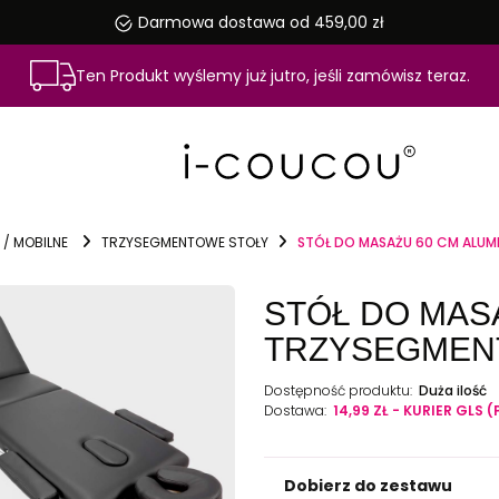
Darmowa dostawa od 459,00 zł
Ten Produkt wyślemy już jutro, jeśli zamówisz teraz.
 / MOBILNE
TRZYSEGMENTOWE STOŁY
STÓŁ DO MASAŻU 60 CM ALU
STÓŁ DO MAS
TRZYSEGMEN
Dostępność produktu:
Duża ilość
Dostawa:
14,99 ZŁ
- KURIER GLS
(
Dobierz do zestawu