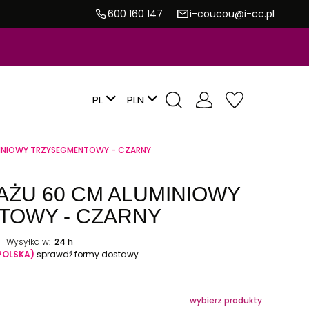
600 160 147
i-coucou@i-cc.pl
PL
MINIOWY TRZYSEGMENTOWY - CZARNY
AŻU 60 CM ALUMINIOWY
TOWY - CZARNY
Wysyłka w:
24 h
POLSKA)
sprawdź formy dostawy
wybierz produkty