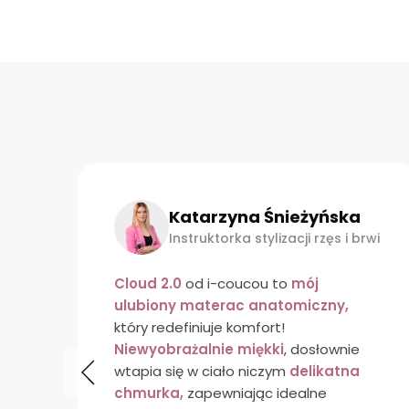
Katarzyna Śnieżyńska
rwi
Instruktorka stylizacji rzęs i brwi
z
Cloud 2.0
od i-coucou to
mój
ną
ulubiony materac anatomiczny,
który redefiniuje komfort!
m
Niewyobrażalnie miękki
, dosłownie
wtapia się w ciało niczym
delikatna
e
chmurka,
zapewniając idealne