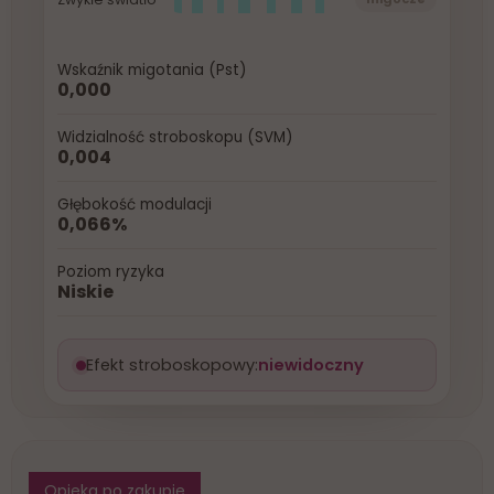
migocze
WAGA LAMPY
2 KG
Wskaźnik migotania (Pst)
0,000
Widzialność stroboskopu (SVM)
0,004
Głębokość modulacji
0,066%
Poziom ryzyka
Niskie
Efekt stroboskopowy:
niewidoczny
Opieka po zakupie