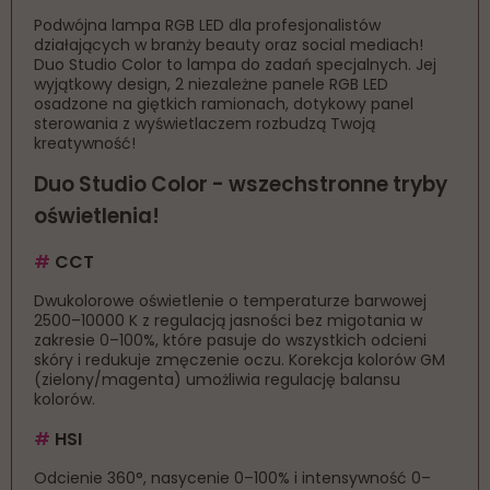
Jaki jest zakres regulacji wysokości statywu
+
Podwójna lampa RGB LED dla profesjonalistów
lampy Duo Studio Color?
działających w branży beauty oraz social mediach!
Duo Studio Color to lampa do zadań specjalnych. Jej
Ile waży lampa Duo Studio Color i jakie ma
wyjątkowy design, 2 niezależne panele RGB LED
+
osadzone na giętkich ramionach, dotykowy panel
wymiary?
sterowania z wyświetlaczem rozbudzą Twoją
kreatywność!
+
Jak można sterować lampą Duo Studio Color?
Duo Studio Color - wszechstronne tryby
oświetlenia!
Jakie tryby oświetlenia ma lampa Duo Studio
+
Color?
#
CCT
Dwukolorowe oświetlenie o temperaturze barwowej
Czy lampa Duo Studio Color nadaje się do
+
2500–10000 K z regulacją jasności bez migotania w
pracy z telefonem?
zakresie 0–100%, które pasuje do wszystkich odcieni
skóry i redukuje zmęczenie oczu. Korekcja kolorów GM
(zielony/magenta) umożliwia regulację balansu
+
Jaki jest wskaźnik CRI lampy Duo Studio Color?
kolorów.
#
HSI
Jakie zasilanie wymaga lampa Duo Studio
+
Odcienie 360°, nasycenie 0–100% i intensywność 0–
Color?