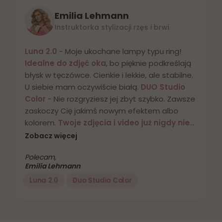
Emilia Lehmann
Instruktorka stylizacji rzęs i brwi
Luna 2.0
- Moje ukochane lampy typu ring!
Idealne do zdjęć oka
, bo pięknie podkreślają
błysk w tęczówce. Cienkie i lekkie, ale stabilne.
U siebie mam oczywiście białą.
DUO Studio
Color
- Nie rozgryziesz jej zbyt szybko. Zawsze
zaskoczy Cię jakimś nowym efektem albo
kolorem.
Twoje zdjęcia i video już nigdy nie
będą nudne i płaskie.
Nie potrzebujesz już
Zobacz więcej
ścianek i innego wystroju do każdego zdjęcia
Polecam,
czy nagrania. Zrobisz tło, jakie chcesz jedną
Emilia Lehmann
lampą na jasnej ścianie.
Pro tip:
jeśli masz w
Kup teraz
Kup teraz
swoim otoczeniu inną stylistkę, od razu
kupujcie dwie. Tą lampą nie będziesz chciała
się podzielić!