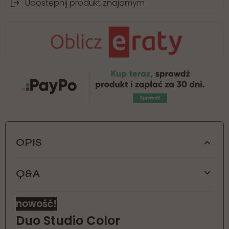
Udostępnij produkt znajomym
OPIS
Q&A
+
Jaka jest moc lampy Duo Studio Color?
nowość!
Duo Studio Color