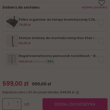
Dobierz do zestawu
wybierz produkty
Półka organizer do lampy kosmetycznej CZARNA
79,00 zł
Statyw stołowy do montażu lamp Duo Star i Luna Ring
99,00 zł
Regał kosmetyczny pomocnik na kółkach - BIAŁY
199,00 zł
399,00 zł
-50%
599,00 zł
999,00 zł
Najniższa cena z 30 dni przed obniżką:
649,00 zł
Jeżeli produkt jest sprzedawany krócej niż 30 dni, wyświetlana
jest najniższa cena od momentu, kiedy produkt pojawił się w
+
DODAJ DO KOSZYKA
szt.
sprzedaży.
-