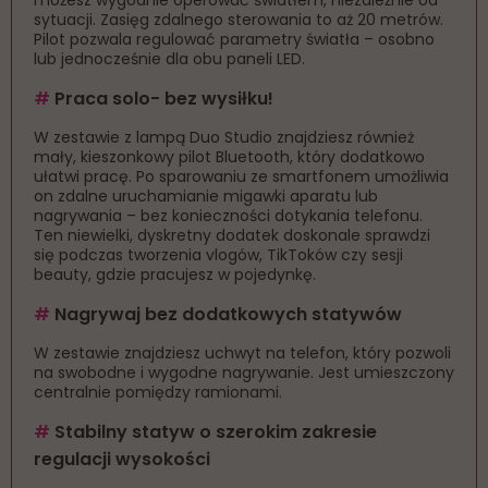
możesz wygodnie operować światłem, niezależnie od
sytuacji. Zasięg zdalnego sterowania to aż 20 metrów.
Pilot pozwala regulować parametry światła – osobno
lub jednocześnie dla obu paneli LED.
#
Praca solo- bez wysiłku!
W zestawie z lampą Duo Studio znajdziesz również
mały, kieszonkowy pilot Bluetooth, który dodatkowo
ułatwi pracę. Po sparowaniu ze smartfonem umożliwia
on zdalne uruchamianie migawki aparatu lub
nagrywania – bez konieczności dotykania telefonu.
Ten niewielki, dyskretny dodatek doskonale sprawdzi
się podczas tworzenia vlogów, TikToków czy sesji
beauty, gdzie pracujesz w pojedynkę.
#
Nagrywaj bez dodatkowych statywów
W zestawie znajdziesz uchwyt na telefon, który pozwoli
na swobodne i wygodne nagrywanie. Jest umieszczony
centralnie pomiędzy ramionami.
#
Stabilny statyw o szerokim zakresie
regulacji wysokości