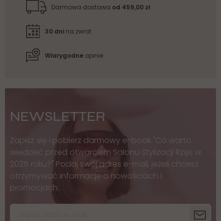
Darmowa dostawa
od 459,00 zł
30 dni
na zwrot
Wiarygodne
opinie
NEWSLETTER
Zapisz się i pobierz darmowy e-book "Co warto
wiedzieć przed otwarciem Salonu Stylizacji Rzęs w
2025 roku?" Podaj swój adres e-mail, jeżeli chcesz
otrzymywać informacje o nowościach i
promocjach.