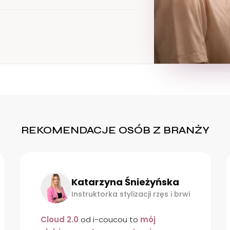
REKOMENDACJE OSÓB Z BRANŻY
Anna Yarna
Instruktorka stylizacji rzęs i brwi
Przez tyle lat (LAT!!!)
męczyłam się z