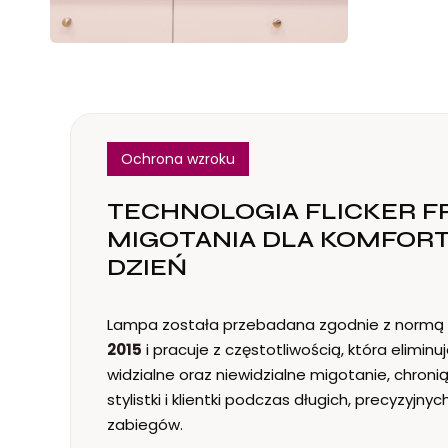
Ochrona wzroku
TECHNOLOGIA FLICKER F
MIGOTANIA DLA KOMFORT
DZIEŃ
Lampa została przebadana zgodnie z normą
2015
i pracuje z częstotliwością, która eliminu
widzialne oraz niewidzialne migotanie, chroni
stylistki i klientki podczas długich, precyzyjnyc
zabiegów.