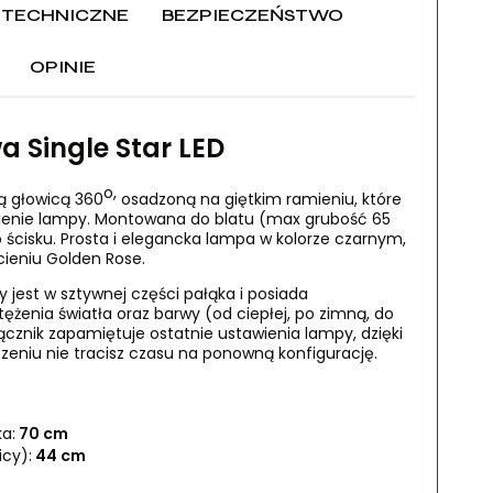
 TECHNICZNE
BEZPIECZEŃSTWO
OPINIE
CENA NIE ZAWIERA MOŻLIWYCH
DODATKÓW KOSZTÓW
 Single Star LED
o,
ą głowicą 360
osadzoną na giętkim ramieniu, które
ienie lampy. Montowana do blatu (max grubość 65
cisku. Prosta i elegancka lampa w kolorze czarnym,
cieniu Golden Rose.
 jest w sztywnej części pałąka i posiada
ężenia światła oraz barwy (od ciepłej, po zimną, do
ącznik zapamiętuje ostatnie ustawienia lampy, dzięki
niu nie tracisz czasu na ponowną konfigurację.
a:
70 cm
cy):
44 cm