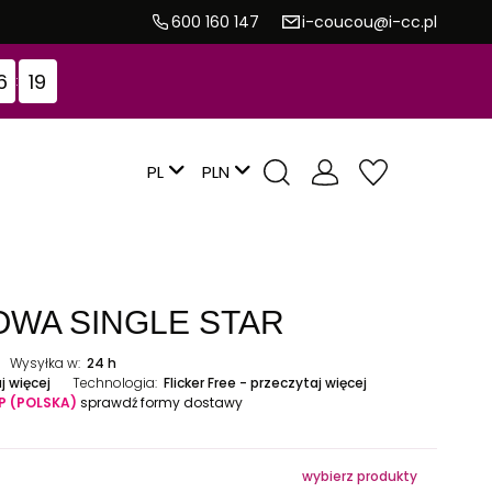
600 160 147
i-coucou@i-cc.pl
6
16
:
PL
OWA SINGLE STAR
Wysyłka w:
24 h
j więcej
Technologia:
Flicker Free - przeczytaj więcej
P
(POLSKA)
sprawdź formy dostawy
wybierz produkty