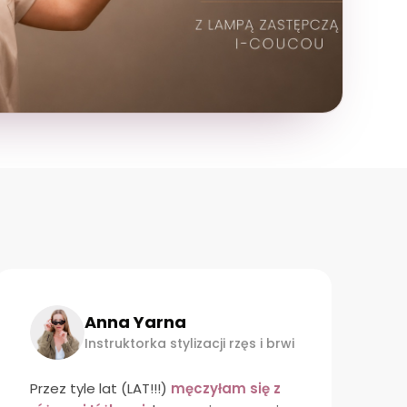
Emilia Lehmann
Instruktorka stylizacji rzęs i brwi
Luna 2.0
- Moje ukochane lampy typu
K