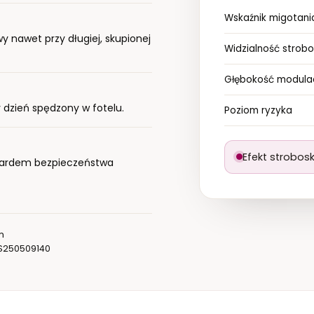
kontakt@i-cc.pl
Jakie jest zasilanie lamp
Wskaźnik migotani
Importer
 nawet przy długiej, skupionej
REGULACJA NATĘŻE
Widzialność strob
SPOSÓB REGULA
AMH sp. z o.o.
Głębokość modulac
Zajęcza 15
00-351 Warszawa, Polska
 dzień spędzony w fotelu.
Poziom ryzyka
kontakt@i-cc.pl
Efekt strobos
ardem bezpieczeństwa
m
YS250509140