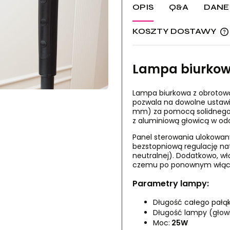
OPIS
Q&A
DANE
KOSZTY DOSTAWY
Lampa biurkowa
Lampa biurkowa z obrotow
pozwala na dowolne ustaw
mm) za pomocą solidnego ś
z aluminiową głowicą w od
Panel sterowania ulokowany
bezstopniową regulację nat
neutralnej). Dodatkowo, wł
czemu po ponownym włącze
Parametry lampy:
Długość całego pałąk
Długość lampy (głowi
Moc:
25W