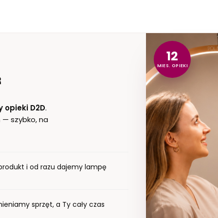
12
MIES. OPIEKI
R
y opieki D2D
.
 — szybko, na
rodukt i od razu dajemy lampę
eniamy sprzęt, a Ty cały czas