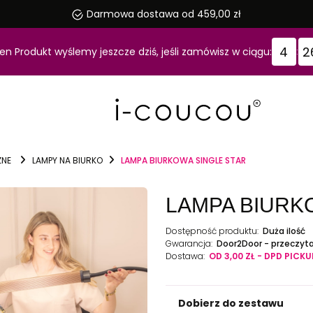
Darmowa dostawa od 459,00 zł
4
2
en Produkt wyślemy jeszcze dziś, jeśli zamówisz w ciągu:
:
ZNE
LAMPY NA BIURKO
LAMPA BIURKOWA SINGLE STAR
LAMPA BIURK
Dostępność produktu:
Duża ilość
Gwarancja:
Door2Door - przeczyta
Dostawa:
OD 3,00 ZŁ
- DPD PICKU
Dobierz do zestawu