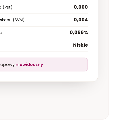
+
y biurkowej Single Star?
ZASILANIE
SIECIOWE
0,000
a (Pst)
NIA ŚWIATŁA
TAK, BEZSTOPNIOWA
0,004
oskopu (SVM)
CJI ŚWIATŁA
MANUALNA
0,066%
ji
WAGA LAMPY
2 KG
Niskie
kopowy:
niewidoczny