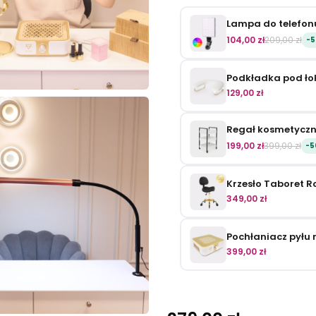
Lampa do telefonu
104,00 zł
209,00 zł
-
Podkładka pod łok
129,00 zł
Regał kosmetyczn
199,00 zł
399,00 zł
-5
349,00 zł
Pochłaniacz pyłu
399,00 zł