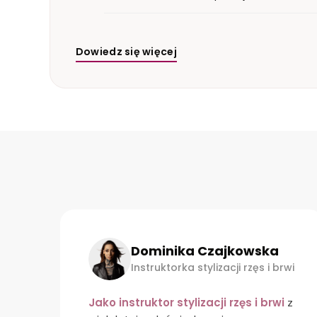
Dowiedz się więcej
Katarzyna Śnieżyńska
rwi
Instruktorka stylizacji rzęs i brwi
z
Cloud 2.0
od i-coucou to
mój