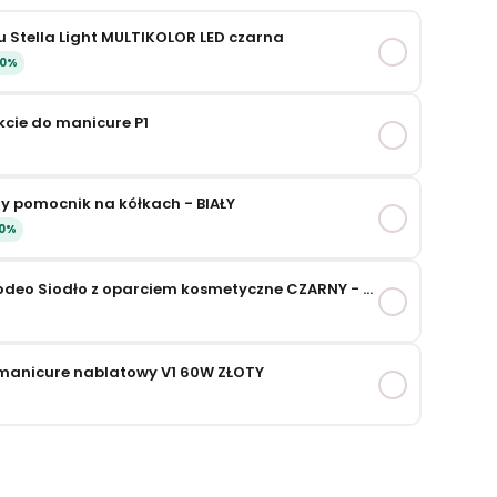
 Stella Light MULTIKOLOR LED czarna
50%
cie do manicure P1
y pomocnik na kółkach - BIAŁY
0%
Krzesło Taboret Rodeo Siodło z oparciem kosmetyczne CZARNY - ZŁOTY
 manicure nablatowy V1 60W ZŁOTY