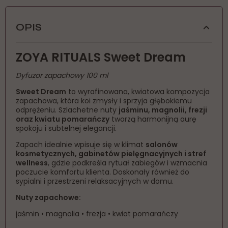
OPIS
ZOYA RITUALS Sweet Dream
Dyfuzor zapachowy 100 ml
Sweet Dream
to wyrafinowana, kwiatowa kompozycja
zapachowa, która koi zmysły i sprzyja głębokiemu
odprężeniu. Szlachetne nuty
jaśminu, magnolii, frezji
oraz kwiatu pomarańczy
tworzą harmonijną aurę
spokoju i subtelnej elegancji.
Zapach idealnie wpisuje się w klimat
salonów
kosmetycznych, gabinetów pielęgnacyjnych i stref
wellness
, gdzie podkreśla rytuał zabiegów i wzmacnia
poczucie komfortu klienta. Doskonały również do
sypialni i przestrzeni relaksacyjnych w domu.
Nuty zapachowe:
jaśmin • magnolia • frezja • kwiat pomarańczy