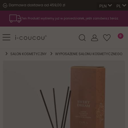
Darmowa dostawa od 459,00 zł
PL
Ten Produkt wyślemy już w poniedziałek, jeśli zamówisz teraz.
SALON KOSMETYCZNY
WYPOSAŻENIE SALONU KOSMETYCZNEGO