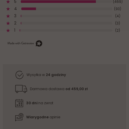
5
(469)
4
(93)
3
(4)
2
(3)
1
(2)
Wysyłka w
24 godziny
Darmowa dostawa
od 459,00 zł
30 dni
na zwrot
Wiarygodne
opinie