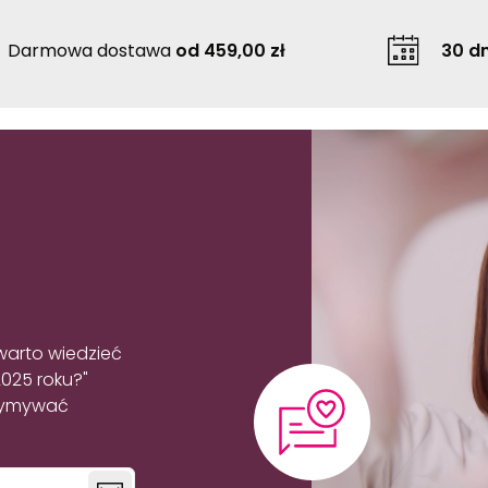
Darmowa dostawa
od 459,00 zł
30 dn
warto wiedzieć
2025 roku?"
rzymywać