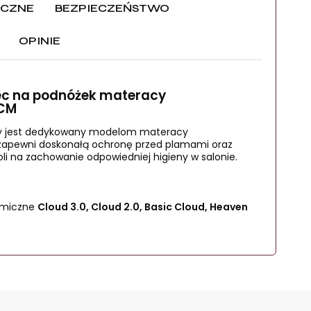
ICZNE
BEZPIECZEŃSTWO
OPINIE
CENA NIE ZAWIERA MOŻLIWYCH
DODATKÓW KOSZTÓW
ec na podnóżek materacy
 CM
óry jest dedykowany modelom materacy
zapewni doskonałą ochronę przed plamami oraz
oli na zachowanie odpowiedniej higieny w salonie.
omiczne
Cloud 3.0, Cloud 2.0, Basic Cloud, Heaven
rzeżenie bezpieczeństwa
A DOSTAWA
NIE
odność z normami UE).