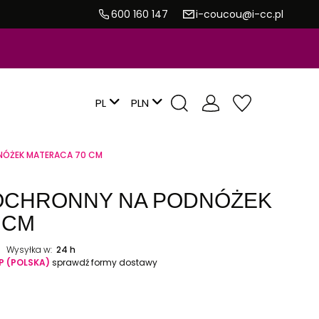
600 160 147
i-coucou@i-cc.pl
PL
NÓŻEK MATERACA 70 CM
OCHRONNY NA PODNÓŻEK
 CM
Wysyłka w:
24 h
P
(POLSKA)
sprawdź formy dostawy