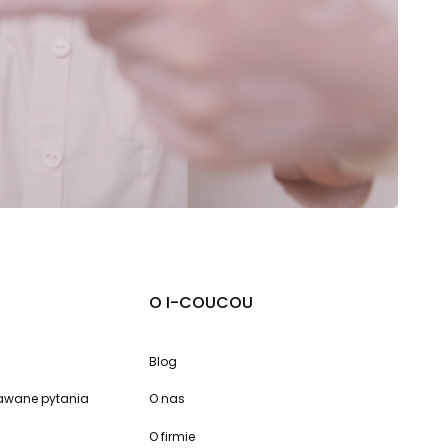
O I-COUCOU
Blog
dawane pytania
O nas
O firmie