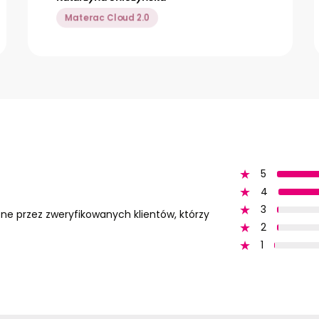
kontakt@i-cc.pl
Materac Cloud 2.0
5
4
3
one przez zweryfikowanych klientów, którzy
2
1