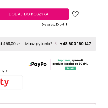
DODAJ DO KOSZYKA
Zyskujesz
10
pkt [
?
]
 459,00 zł
Masz pytania?
+48 600 160 147
jomym