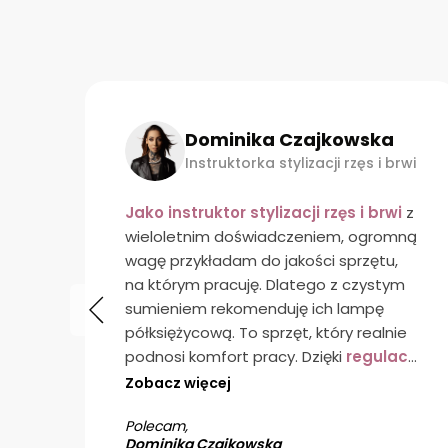
Dominika Czajkowska
rwi
Instruktorka stylizacji rzęs i brwi
Jako instruktor stylizacji rzęs i brwi
z
wieloletnim doświadczeniem, ogromną
wagę przykładam do jakości sprzętu,
py
na którym pracuję. Dlatego z czystym
le
sumieniem rekomenduję ich lampę
półksiężycową. To sprzęt, który realnie
podnosi komfort pracy. Dzięki
regulacji
natężenia światła
oraz możliwości
Zobacz więcej
o
ustawienia kąta padania, mogę
Polecam,
idealnie dopasować oświetlenie do
Dominika Czajkowska