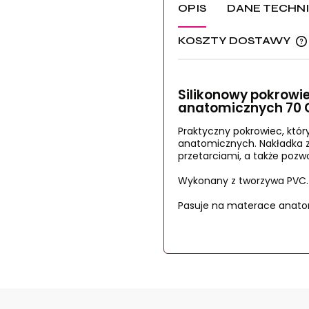
OPIS
DANE TECHN
KOSZTY DOSTAWY
Silikonowy pokrowi
anatomicznych 70
Praktyczny pokrowiec, kt
anatomicznych. Nakładka 
przetarciami, a także pozw
Wykonany z tworzywa PVC.
Pasuje na materace anat
Certyfikaty i ost
DARMOW
Kraj wysyłki:
Posiada oznaczenie CE (zg