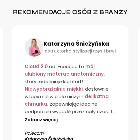
Producent
REKOMENDACJE OSÓB Z BRANŻY
DPD Pickup
(2-3 dni roboc
AMH sp. z o.o.
Paczkomaty InPost
(1-2 d
Zajęcza 15
00-351 Warszawa, Polska
Kurier GLS
(1-2 dni robocz
Katarzyna Śnieżyńska
kontakt@i-cc.pl
Instruktorka stylizacji rzęs i brwi
Osoba odpowiedzia
Cloud 2.0
od i-coucou to
mój
ulubiony materac anatomiczny,
AMH sp. z o.o.
Zajęcza 15
który redefiniuje komfort!
00-351 Warszawa, Polska
Niewyobrażalnie miękki
, dosłownie
wtapia się w ciało niczym
delikatna
kontakt@i-cc.pl
chmurka,
zapewniając idealne
Importer
podparcie i wygodę przez cały czas. To
absolutny must-have
dla każdego,
Zobacz więcej
kto ceni sobie relaks na najwyższym
AMH sp. z o.o.
Zajęcza 15
Polecam,
poziomie!
00-351 Warszawa, Polska
Katarzyna Śnieżyńska