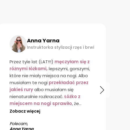
ze)
3,00 zł
ni robocze)
9,99 zł
e)
14,99 zł
Anna Yarna
Instruktorka stylizacji rzęs i brwi
lna na terenie UE
Przez tyle lat (LAT!!!)
męczyłam się z
L
różnymi łóżkami,
lepszymi, gorszymi,
r
które nie miały miejsca na nogi. Albo
p
musiałam te nogi
przekładać przez
l
jakieś rury
albo musiałam się
o
nienaturalnie rozkraczać.
Łóżko z
N
miejscem na nogi sprawiło
, że
z
przestał mnie boleć kręgosłup,
bo
a
Zobacz więcej
Z
łatwiej jest mi utrzymać p
rawidłową
j
Polecam,
P
pozycję w trakcie pracy.
Szybciej też
N
Anna Yarna
E