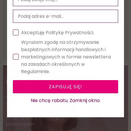
Wysyłka w
24 godziny
Darmowa dostawa
od 459,00 zł
30 dni
na zwrot
Akceptuję Politykę Prywatności.
Wyrażam zgodę na otrzymywanie
Wiarygodne
opinie
bezpłatnych informacji handlowych i
marketingowych w formie newslettera
na zasadach określonych w
Regulaminie.
NEWSLETTER
ZAPISUJĘ SIĘ!
Zapisz się i pobierz darmowy e-book "Co warto
Nie chcę rabatu. Zamknij okno.
wiedzieć przed otwarciem Salonu Stylizacji Rzęs w
2025 roku?" Podaj swój adres e-mail, jeżeli chcesz
otrzymywać informacje o nowościach i
promocjach.