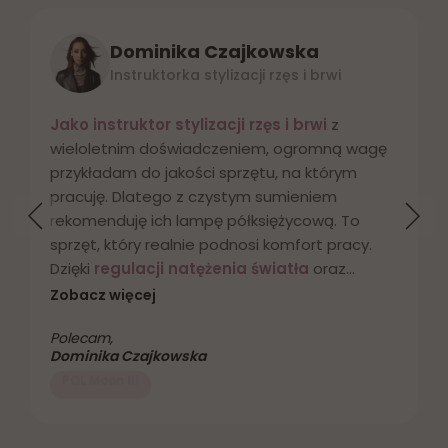
Dominika Czajkowska
Instruktorka stylizacji rzęs i brwi
Jako instruktor stylizacji rzęs i brwi
z
wieloletnim doświadczeniem, ogromną wagę
przykładam do jakości sprzętu, na którym
pracuję. Dlatego z czystym sumieniem
rekomenduję ich lampę półksiężycową. To
sprzęt, który realnie podnosi komfort pracy.
Dzięki
regulacji natężenia światła
oraz
możliwości ustawienia kąta padania, mogę
Zobacz więcej
idealnie dopasować oświetlenie do każdej
Polecam,
stylizacji i każdych warunków. Zakrzywiony
Dominika Czajkowska
kształt półksiężyca równomiernie doświetla
Kup teraz
obie strony twarzy klientki, co pozwala mi
precyzyjnie pracować
zarówno przy rzęsach,
jak i przy brwiach -bez cieni i martwych stref.